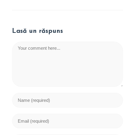
Lasă un răspuns
Comment
Enter
your
name
or
Enter
username
your
to
email