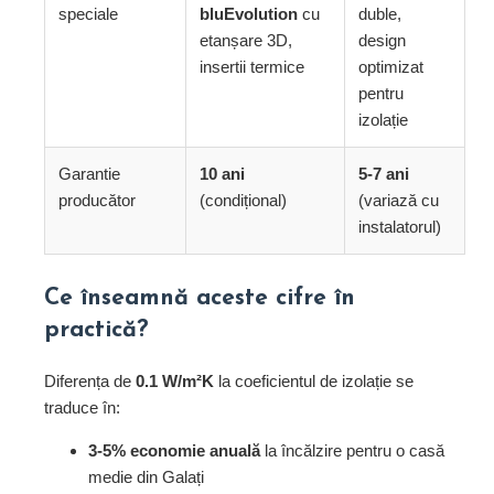
speciale
bluEvolution
cu
duble,
etanșare 3D,
design
insertii termice
optimizat
pentru
izolație
Garantie
10 ani
5-7 ani
producător
(condițional)
(variază cu
instalatorul)
Ce înseamnă aceste cifre în
practică?
Diferența de
0.1 W/m²K
la coeficientul de izolație se
traduce în:
3-5% economie anuală
la încălzire pentru o casă
medie din Galați