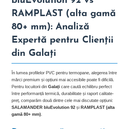
bluEvolution 92 vs
RAMPLAST (alta gamă
80+ mm): Analiză
Expertă pentru Clienții
din Galați
În lumea profilelor PVC pentru termopane, alegerea între
mărci premium și opțiuni mai accesibile poate fi dificilă.
Pentru locuitorii din
Galați
care caută echilibru perfect
între performanță termică, durabilitate și raport calitate-
preț, comparăm două dintre cele mai discutate opțiuni:
SALAMANDER bluEvolution 92
și
RAMPLAST (alta
gamă 80+ mm)
.