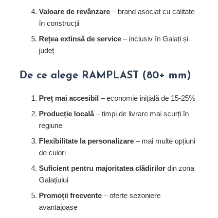
Valoare de revânzare
– brand asociat cu calitate
în construcții
Rețea extinsă de service
– inclusiv în Galați și
județ
De ce alege RAMPLAST (80+ mm)
Preț mai accesibil
– economie inițială de 15-25%
Producție locală
– timpi de livrare mai scurți în
regiune
Flexibilitate la personalizare
– mai multe opțiuni
de culori
Suficient pentru majoritatea clădirilor
din zona
Galațiului
Promoții frecvente
– oferte sezoniere
avantajoase