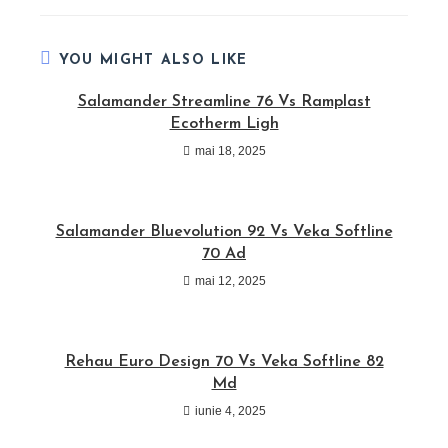
new
new
new
window
window
window
YOU MIGHT ALSO LIKE
Salamander Streamline 76 Vs Ramplast
Ecotherm Ligh
mai 18, 2025
Salamander Bluevolution 92 Vs Veka Softline
70 Ad
mai 12, 2025
Rehau Euro Design 70 Vs Veka Softline 82
Md
iunie 4, 2025