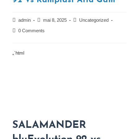
92 Vs Ramplast Alta Gam
Post
Post
Post
admin
mai 8, 2025
Uncategorized
author:
published:
category:
Post
0 Comments
comments:
„`html
SALAMANDER