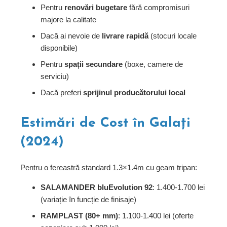
Pentru
renovări bugetare
fără compromisuri
majore la calitate
Dacă ai nevoie de
livrare rapidă
(stocuri locale
disponibile)
Pentru
spații secundare
(boxe, camere de
serviciu)
Dacă preferi
sprijinul producătorului local
Estimări de Cost în Galați
(2024)
Pentru o fereastră standard 1.3×1.4m cu geam tripan:
SALAMANDER bluEvolution 92
: 1.400-1.700 lei
(variație în funcție de finisaje)
RAMPLAST (80+ mm)
: 1.100-1.400 lei (oferte