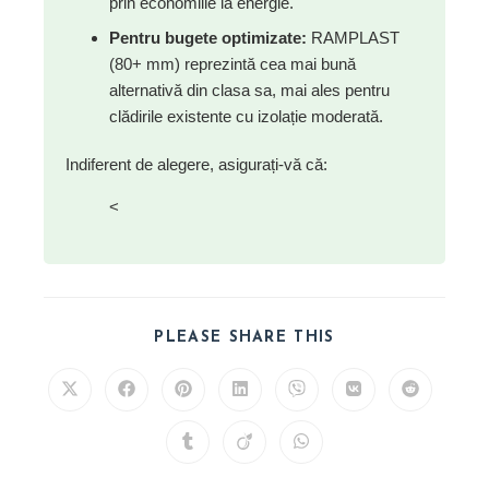
prin economiile la energie.
Pentru bugete optimizate:
RAMPLAST
(80+ mm) reprezintă cea mai bună
alternativă din clasa sa, mai ales pentru
clădirile existente cu izolație moderată.
Indiferent de alegere, asigurați-vă că:
<
SHARE
PLEASE SHARE THIS
THIS
CONTENT
Opens
Opens
Opens
Opens
Opens
Opens
Opens
in
in
in
in
in
in
in
a
a
a
a
a
a
a
new
new
new
new
new
new
new
Opens
Opens
Opens
window
window
window
window
window
window
window
in
in
in
a
a
a