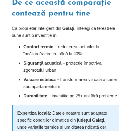
De ce această comparație
contează pentru tine
Ca proprietar inteligent din
Galați
, înțelegi că ferestrele
bune sunt o investiție în:
Confort termic
– reducerea facturilor la
încălzire/racire cu până la 40%
Siguranță acustică
– protecție împotriva
zgomotului urban
Valoare estetică
– transformarea vizuală a casei
sau apartamentului
Durabilitate
– investiție pe 25+ ani fără probleme
Expertiza locală:
Datele noastre sunt adaptate
specific condițiilor climatice din
județul Galați
,
unde variațiile termice și umiditatea ridicată cer