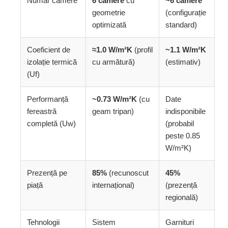
Număr camere
6 camere
cu
~6 camere
geometrie
(configurație
optimizată
standard)
Coeficient de
≈1.0 W/m²K
(profil
~1.1 W/m²K
izolație termică
cu armătură)
(estimativ)
(Uf)
Performanță
~0.73 W/m²K
(cu
Date
fereastră
geam tripan)
indisponibile
completă (Uw)
(probabil
peste 0.85
W/m²K)
Prezență pe
85%
(recunoscut
45%
piață
internațional)
(prezență
regională)
Tehnologii
Sistem
Garnituri