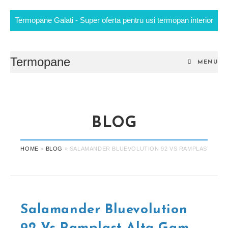
Termopane Galati - Super oferta pentru usi termopan interior
Skip
to
content
Termopane
MENU
BLOG
HOME
»
BLOG
»
SALAMANDER BLUEVOLUTION 92 VS RAMPLAST ALTA
Salamander Bluevolution