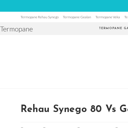
Skip
Termopane Rehau Synego
Termopane Gealan
Termopane Veka
Te
to
Termopane
content
TERMOPANE GA
Rehau Synego 80 Vs G