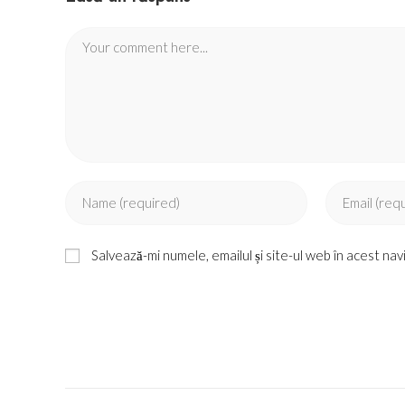
Comment
Enter
Enter
your
your
name
email
Salvează-mi numele, emailul și site-ul web în acest na
or
address
username
to
to
comment
comment