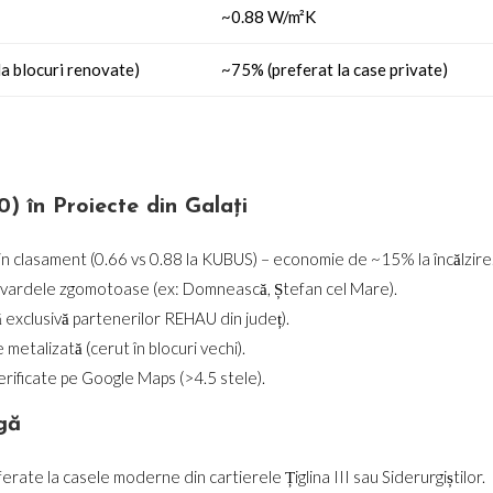
~0.88 W/m²K
la blocuri renovate)
~75% (preferat la case private)
 în Proiecte din Galați
in clasament (0.66 vs 0.88 la KUBUS) – economie de ~15% la încălzire
levardele zgomotoase (ex: Domnească, Ștefan cel Mare).
 exclusivă partenerilor REHAU din județ).
e metalizată (cerut în blocuri vechi).
 verificate pe Google Maps (>4.5 stele).
gă
ferate la casele moderne din cartierele Țiglina III sau Siderurgiștilor.