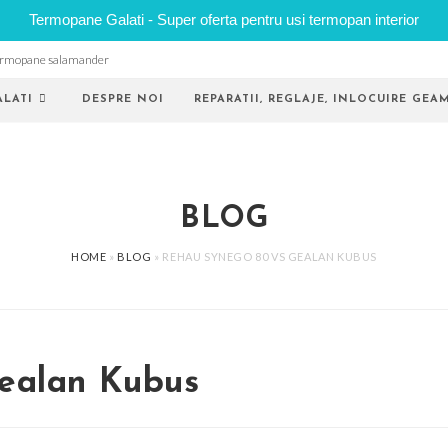
Termopane Galati - Super oferta pentru usi termopan interior
rmopane salamander
LATI
DESPRE NOI
REPARATII, REGLAJE, INLOCUIRE GE
BLOG
HOME
»
BLOG
»
REHAU SYNEGO 80 VS GEALAN KUBUS
ealan Kubus