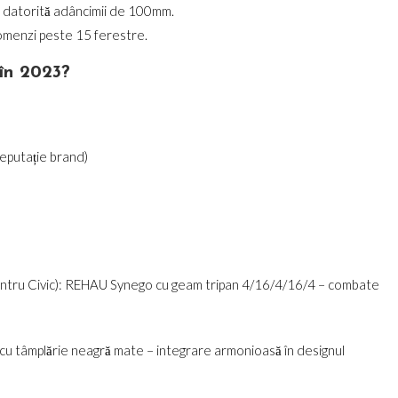
tă datorită adâncimii de 100mm.
comenzi peste 15 ferestre.
 în 2023?
eputație brand)
entru Civic): REHAU Synego cu geam tripan 4/16/4/16/4 – combate
 tâmplărie neagră mate – integrare armonioasă în designul