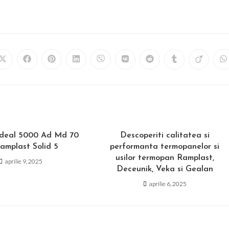
Opens
Opens
Opens
Opens
Opens
Opens
Opens
Opens
Opens
O
in
in
in
in
in
in
in
in
in
in
a
a
a
a
a
a
a
a
a
a
new
new
new
new
new
new
new
new
new
n
window
window
window
window
window
window
window
window
window
w
Ideal 5000 Ad Md 70
Descoperiti calitatea si
amplast Solid 5
performanta termopanelor si
usilor termopan Ramplast,
aprilie 9, 2025
Deceunik, Veka si Gealan
aprilie 6, 2025