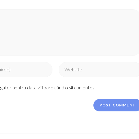
Enter
your
website
vigator pentru data viitoare când o să comentez.
URL
(optional)