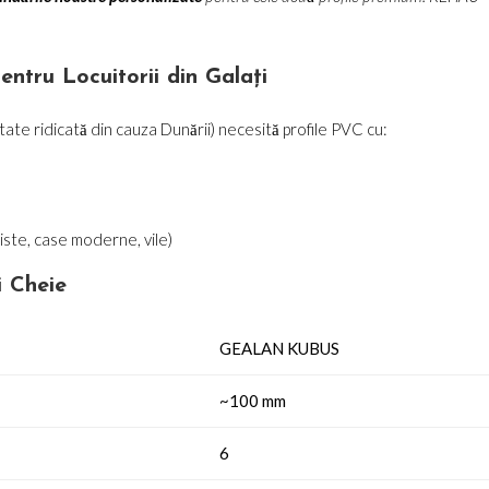
tru Locuitorii din Galați
ditate ridicată din cauza Dunării) necesită profile PVC cu:
iste, case moderne, vile)
i Cheie
GEALAN KUBUS
~100 mm
6