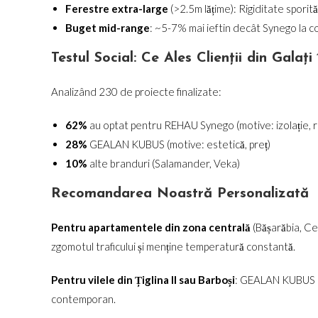
Ferestre extra-large
(>2.5m lățime): Rigiditate spori
Buget mid-range
: ~5-7% mai ieftin decât Synego la 
Testul Social: Ce Ales Clienții din Galați
Analizând 230 de proiecte finalizate:
62%
au optat pentru REHAU Synego (motive: izolație, r
28%
GEALAN KUBUS (motive: estetică, preț)
10%
alte branduri (Salamander, Veka)
Recomandarea Noastră Personalizată
Pentru apartamentele din zona centrală
(Bășarăbia, C
zgomotul traficului și menține temperatură constantă.
Pentru vilele din Țiglina II sau Barboși
: GEALAN KUBUS cu
contemporan.