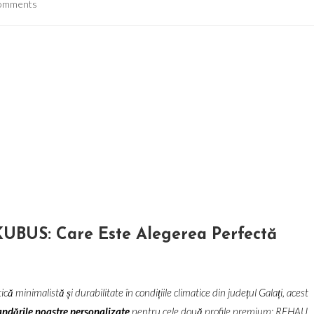
omments
nts:
BUS: Care Este Alegerea Perfectă
ă minimalistă și durabilitate în condițiile climatice din județul Galați, acest
ndările noastre personalizate
pentru cele două profile premium: REHAU