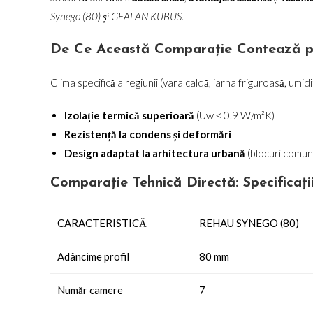
Synego (80) și GEALAN KUBUS.
De Ce Această Comparație Contează pen
Clima specifică a regiunii (vara caldă, iarna friguroasă, umi
Izolație termică superioară
(Uw ≤ 0.9 W/m²K)
Rezistență la condens și deformări
Design adaptat la arhitectura urbană
(blocuri comun
Comparație Tehnică Directă: Specificați
CARACTERISTICĂ
REHAU SYNEGO (80)
Adâncime profil
80 mm
Număr camere
7