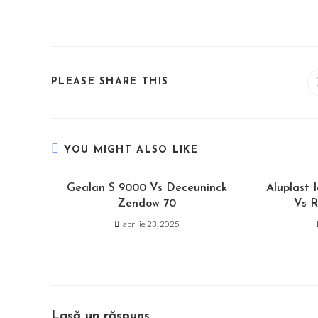
SHARE
PLEASE SHARE THIS
THIS
CONTENT
YOU MIGHT ALSO LIKE
Gealan S 9000 Vs Deceuninck
Aluplast 
Zendow 70
Vs R
aprilie 23, 2025
Lasă un răspuns