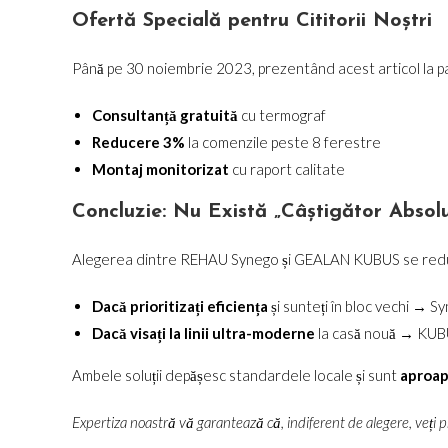
Ofertă Specială pentru Cititorii Noștri
Până pe 30 noiembrie 2023, prezentând acest articol la parte
Consultanță gratuită
cu termograf
Reducere 3%
la comenzile peste 8 ferestre
Montaj monitorizat
cu raport calitate
Concluzie: Nu Există „Câștigător Absolu
Alegerea dintre REHAU Synego și GEALAN KUBUS se redu
Dacă prioritizați eficiența
și sunteți în bloc vechi → S
Dacă visați la linii ultra-moderne
la casă nouă → KU
Ambele soluții depășesc standardele locale și sunt
aproap
Expertiza noastră vă garantează că, indiferent de alegere, veți pr