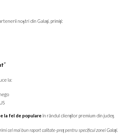
nerii noștri din Galați, primiți:
t”
ce la:
ynego
BUS
e la fel de populare
în rândul clienților premium din județ.
imi cel mai bun raport calitate-preț pentru specificul zonei Galați.