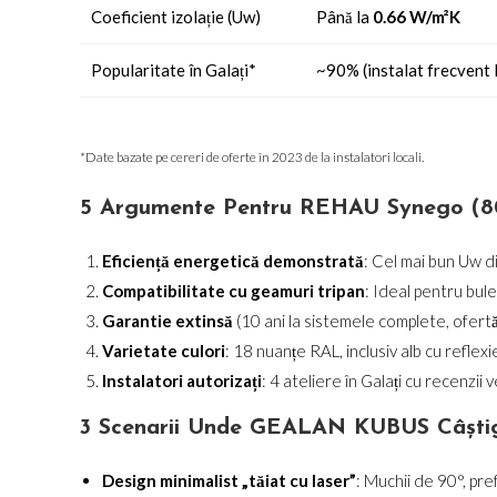
Coeficient izolație (Uw)
Până la
0.66 W/m²K
Popularitate în Galați*
~90% (instalat frecvent 
*Date bazate pe cereri de oferte în 2023 de la instalatori locali.
5 Argumente Pentru REHAU Synego (80)
Eficiență energetică demonstrată
: Cel mai bun Uw d
Compatibilitate cu geamuri tripan
: Ideal pentru bu
Garantie extinsă
(10 ani la sistemele complete, ofertă
Varietate culori
: 18 nuanțe RAL, inclusiv alb cu reflexi
Instalatori autorizați
: 4 ateliere în Galați cu recenzii
3 Scenarii Unde GEALAN KUBUS Câști
Design minimalist „tăiat cu laser”
: Muchii de 90°, pre