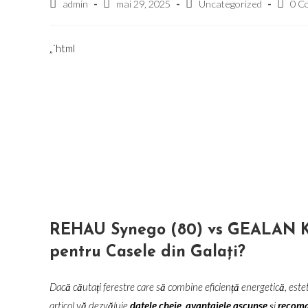
Post
Post
Post
Post
admin
mai 29, 2025
Uncategorized
0 C
author:
published:
category:
comme
„`html
REHAU Synego (80) vs GEALAN KU
pentru Casele din Galați?
Dacă căutați ferestre care să combine eficiență energetică, estetic
articol vă dezvăluie
datele cheie
,
avantajele ascunse
și
recoma