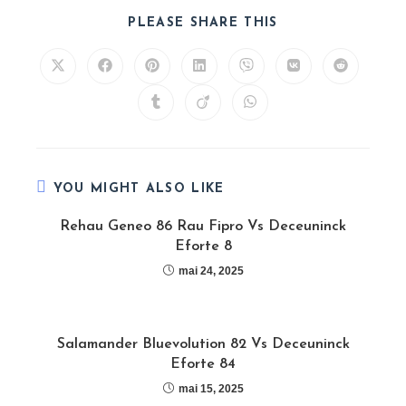
SHARE
PLEASE SHARE THIS
THIS
CONTENT
Opens
Opens
Opens
Opens
Opens
Opens
Opens
in
in
in
in
in
in
in
a
a
a
a
a
a
a
Opens
Opens
Opens
new
new
new
new
new
new
new
in
in
in
window
window
window
window
window
window
window
a
a
a
new
new
new
window
window
window
YOU MIGHT ALSO LIKE
Rehau Geneo 86 Rau Fipro Vs Deceuninck
Eforte 8
mai 24, 2025
Salamander Bluevolution 82 Vs Deceuninck
Eforte 84
mai 15, 2025