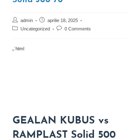
Solid 500 70
Post
Post
admin
aprilie 18, 2025
author:
published:
Post
Post
Uncategorized
0 Comments
category:
comments:
„`html
GEALAN KUBUS vs
RAMPLAST Solid 500