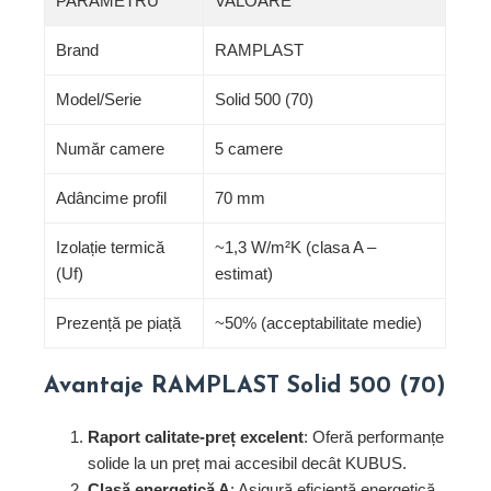
PARAMETRU
VALOARE
Brand
RAMPLAST
Model/Serie
Solid 500 (70)
Număr camere
5 camere
Adâncime profil
70 mm
Izolație termică
~1,3 W/m²K (clasa A –
(Uf)
estimat)
Prezență pe piață
~50% (acceptabilitate medie)
Avantaje RAMPLAST Solid 500 (70)
Raport calitate-preț excelent
: Oferă performanțe
solide la un preț mai accesibil decât KUBUS.
Clasă energetică A
: Asigură eficiență energetică