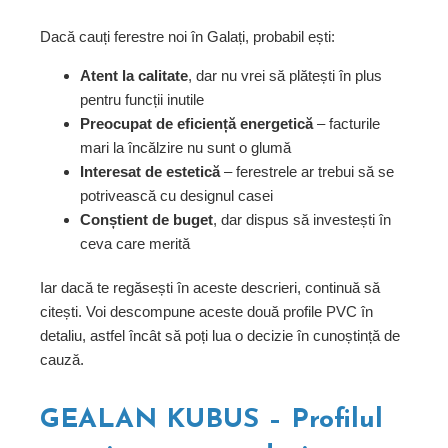
Dacă cauți ferestre noi în Galați, probabil ești:
Atent la calitate
, dar nu vrei să plătești în plus
pentru funcții inutile
Preocupat de eficiență energetică
– facturile
mari la încălzire nu sunt o glumă
Interesat de estetică
– ferestrele ar trebui să se
potrivească cu designul casei
Conștient de buget
, dar dispus să investești în
ceva care merită
Iar dacă te regăsești în aceste descrieri, continuă să
citești. Voi descompune aceste două profile PVC în
detaliu, astfel încât să poți lua o decizie în cunoștință de
cauză.
GEALAN KUBUS – Profilul