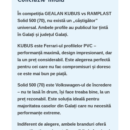
Concluzie finală
În competiția GEALAN KUBUS vs RAMPLAST
Solid 500 (70), nu există un „câștigător”
universal. Ambele profile au publicul lor țintă
în Galați și județul Galați.
KUBUS
este Ferrari-ul profilelor PVC –
performanță maximă, design impresionant, dar
la un preț considerabil. Este alegerea perfectă
pentru cei care nu fac compromisuri și doresc
ce este mai bun pe piață.
Solid 500 (70)
este Volkswagen-ul de încredere
– nu te lasă în drum, își face treaba bine, la un
preț rezonabil. Este soluția ideală pentru
majoritatea caselor din Galați care nu necesită
performanțe extreme.
Indiferent de alegere, ambele branduri oferă