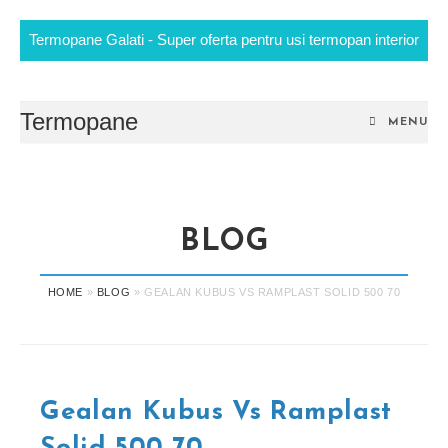
Termopane Galati - Super oferta pentru usi termopan interior
Skip
to
content
Termopane
MENU
BLOG
HOME
»
BLOG
»
GEALAN KUBUS VS RAMPLAST SOLID 500 70
Gealan Kubus Vs Ramplast