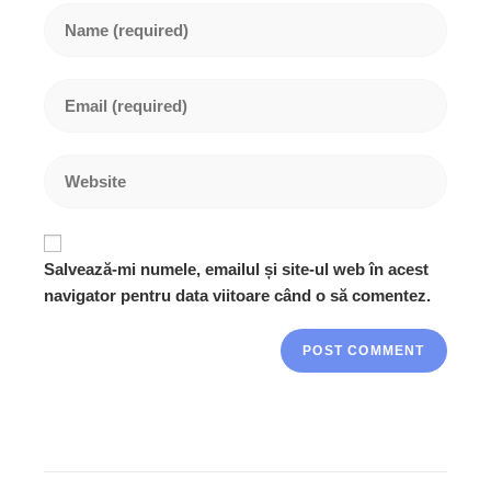
Enter
your
name
or
Enter
username
your
to
email
comment
address
Enter
to
your
comment
website
URL
(optional)
Salvează-mi numele, emailul și site-ul web în acest
navigator pentru data viitoare când o să comentez.