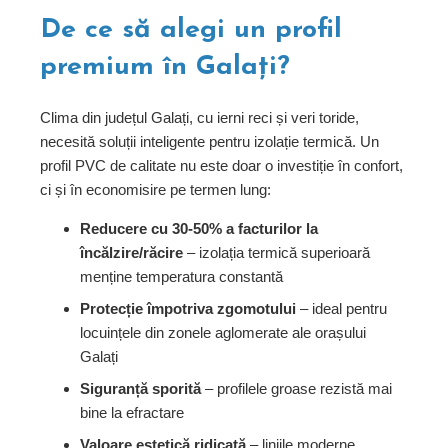
De ce să alegi un profil
premium în Galați?
Clima din județul Galați, cu ierni reci și veri toride,
necesită soluții inteligente pentru izolație termică. Un
profil PVC de calitate nu este doar o investiție în confort,
ci și în economisire pe termen lung:
Reducere cu 30-50% a facturilor la
încălzire/răcire
– izolația termică superioară
menține temperatura constantă
Protecție împotriva zgomotului
– ideal pentru
locuințele din zonele aglomerate ale orașului
Galați
Siguranță sporită
– profilele groase rezistă mai
bine la efractare
Valoare estetică ridicată
– liniile moderne