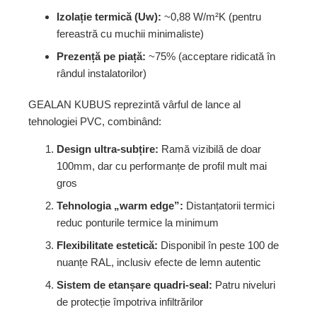
Izolație termică (Uw):
~0,88 W/m²K (pentru
fereastră cu muchii minimaliste)
Prezență pe piață:
~75% (acceptare ridicată în
rândul instalatorilor)
GEALAN KUBUS reprezintă vârful de lance al
tehnologiei PVC, combinând:
Design ultra-subțire:
Ramă vizibilă de doar
100mm, dar cu performanțe de profil mult mai
gros
Tehnologia „warm edge”:
Distanțatorii termici
reduc ponturile termice la minimum
Flexibilitate estetică:
Disponibil în peste 100 de
nuanțe RAL, inclusiv efecte de lemn autentic
Sistem de etanșare quadri-seal:
Patru niveluri
de protecție împotriva infiltrărilor