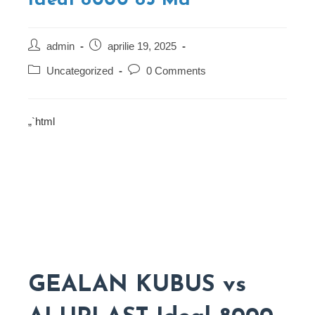
Ideal 8000 85 Md
Post
Post
admin
aprilie 19, 2025
author:
published:
Post
Post
Uncategorized
0 Comments
category:
comments:
„`html
GEALAN KUBUS vs