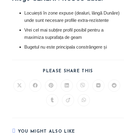
Locuiești în zone expuse (dealuri, lângă Dunăre)
unde sunt necesare profile extra-rezistente
Vrei cel mai subțire profil posibil pentru a
maximiza suprafața de geam
Bugetul nu este principala constrângere și
SHARE
PLEASE SHARE THIS
THIS
CONTENT
Opens
Opens
Opens
Opens
Opens
Opens
Opens
in
in
in
in
in
in
in
a
a
a
a
a
a
a
new
new
new
new
new
new
new
Opens
Opens
Opens
window
window
window
window
window
window
window
in
in
in
a
a
a
new
new
new
window
window
window
YOU MIGHT ALSO LIKE