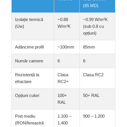
(85 MD)
Izolație termică
~0.88
~0.99 W/m²K
(Uw)
W/m²K
(sub 0.8 cu
opțiuni)
Adâncime profil
~100mm
85mm
Număr camere
6
6
Rezistență la
Clasa
Clasa RC2
efractare
RC2+
Opțiuni culori
100+
50+ RAL
RAL
Preț mediu
1.100 –
900 – 1.200
(RON/fereastră
1.400