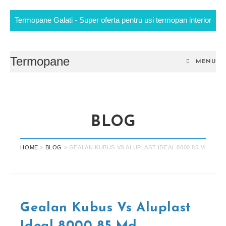
Termopane Galati - Super oferta pentru usi termopan interior
Skip
to
content
Termopane
MENU
BLOG
HOME
»
BLOG
»
GEALAN KUBUS VS ALUPLAST IDEAL 8000 85 MD
Gealan Kubus Vs Aluplast