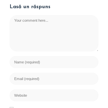
Lasă un răspuns
Comment
Enter
your
name
or
Enter
username
your
to
email
comment
address
Enter
to
your
comment
website
URL