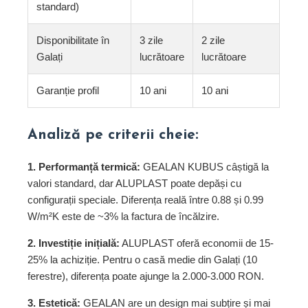
standard)
Disponibilitate în
3 zile
2 zile
Galați
lucrătoare
lucrătoare
Garanție profil
10 ani
10 ani
Analiză pe criterii cheie:
1. Performanță termică:
GEALAN KUBUS câștigă la
valori standard, dar ALUPLAST poate depăși cu
configurații speciale. Diferența reală între 0.88 și 0.99
W/m²K este de ~3% la factura de încălzire.
2. Investiție inițială:
ALUPLAST oferă economii de 15-
25% la achiziție. Pentru o casă medie din Galați (10
ferestre), diferența poate ajunge la 2.000-3.000 RON.
3. Estetică:
GEALAN are un design mai subțire și mai