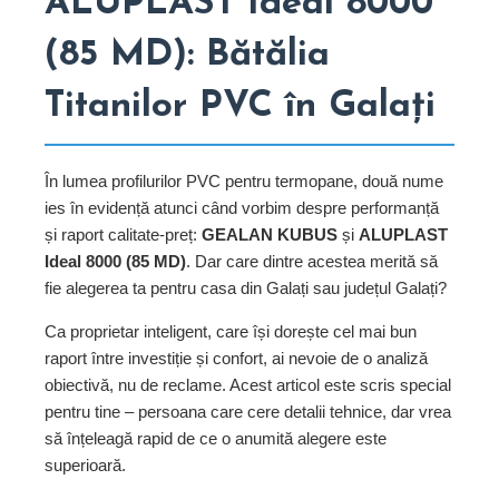
ALUPLAST Ideal 8000
(85 MD): Bătălia
Titanilor PVC în Galați
În lumea profilurilor PVC pentru termopane, două nume
ies în evidență atunci când vorbim despre performanță
și raport calitate-preț:
GEALAN KUBUS
și
ALUPLAST
Ideal 8000 (85 MD)
. Dar care dintre acestea merită să
fie alegerea ta pentru casa din Galați sau județul Galați?
Ca proprietar inteligent, care își dorește cel mai bun
raport între investiție și confort, ai nevoie de o analiză
obiectivă, nu de reclame. Acest articol este scris special
pentru tine – persoana care cere detalii tehnice, dar vrea
să înțeleagă rapid de ce o anumită alegere este
superioară.