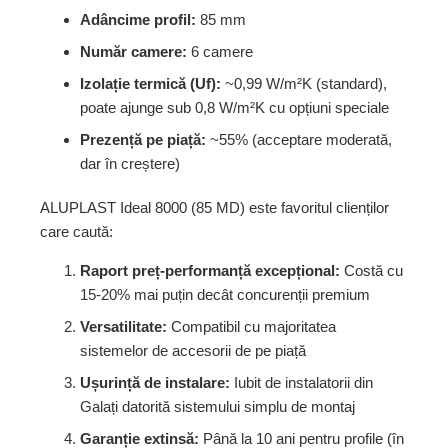
Adâncime profil:
85 mm
Număr camere:
6 camere
Izolație termică (Uf):
~0,99 W/m²K (standard),
poate ajunge sub 0,8 W/m²K cu opțiuni speciale
Prezență pe piață:
~55% (acceptare moderată,
dar în creștere)
ALUPLAST Ideal 8000 (85 MD) este favoritul clienților
care caută:
Raport preț-performanță excepțional:
Costă cu
15-20% mai puțin decât concurenții premium
Versatilitate:
Compatibil cu majoritatea
sistemelor de accesorii de pe piață
Ușurință de instalare:
Iubit de instalatorii din
Galați datorită sistemului simplu de montaj
Garanție extinsă:
Până la 10 ani pentru profile (în