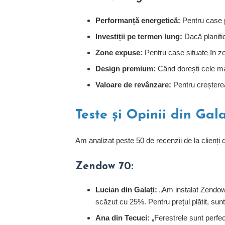
Performanță energetică:
Pentru case p
Investiții pe termen lung:
Dacă planific
Zone expuse:
Pentru case situate în z
Design premium:
Când dorești cele mai
Valoare de revânzare:
Pentru creșterea 
Teste și Opinii din Gala
Am analizat peste 50 de recenzii de la clienți d
Zendow 70:
Lucian din Galați:
„Am instalat Zendow 
scăzut cu 25%. Pentru prețul plătit, sunt
Ana din Tecuci:
„Ferestrele sunt perfe