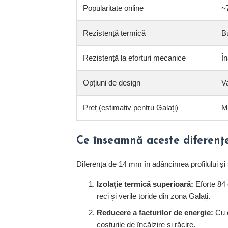
Popularitate online
~
Rezistență termică
B
Rezistență la eforturi mecanice
În
Opțiuni de design
V
Preț (estimativ pentru Galați)
M
Ce înseamnă aceste diferențe
Diferența de 14 mm în adâncimea profilului și
Izolație termică superioară:
Eforte 84 
reci și verile toride din zona Galați.
Reducere a facturilor de energie:
Cu c
costurile de încălzire și răcire.