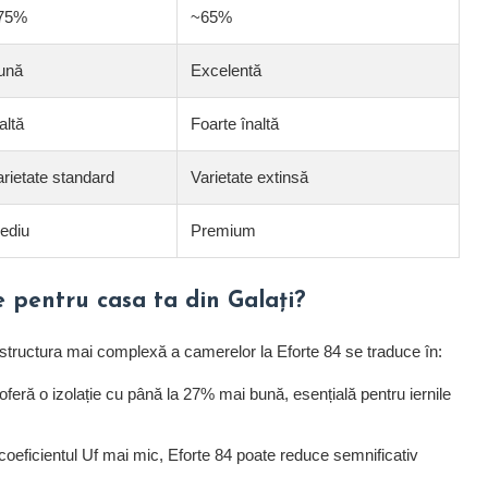
75%
~65%
ună
Excelentă
altă
Foarte înaltă
arietate standard
Varietate extinsă
ediu
Premium
 pentru casa ta din Galați?
 structura mai complexă a camerelor la Eforte 84 se traduce în:
oferă o izolație cu până la 27% mai bună, esențială pentru iernile
oeficientul Uf mai mic, Eforte 84 poate reduce semnificativ