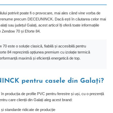
ului potrivit poate fi o provocare, mai ales când vine vorba de
e renume precum DECEUNINCK. Dacă ești în căutarea celor mai
ați sau județul Galați, acest articol îți oferă toate informațiile
e Zendow 70 și Eforte 84.
70 este o soluție clasică, fiabilă și accesibilă pentru
Eforte 84 reprezintă opțiunea premium cu izolație termică
performanță maximă și eficiență energetică de top.
NCK pentru casele din Galați?
n producția de profile PVC pentru ferestre și uși, cu o prezență
tru care clienții din Galați aleg acest brand:
și standarde ridicate de producție