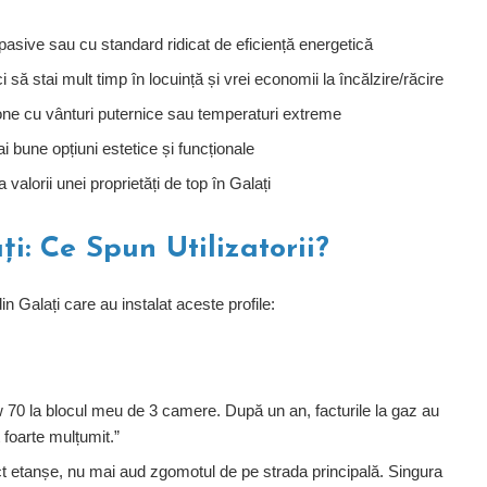
asive sau cu standard ridicat de eficiență energetică
i să stai mult timp în locuință și vrei economii la încălzire/răcire
one cu vânturi puternice sau temperaturi extreme
 bune opțiuni estetice și funcționale
valorii unei proprietăți de top în Galați
ți: Ce Spun Utilizatorii?
in Galați care au instalat aceste profile:
70 la blocul meu de 3 camere. După un an, facturile la gaz au
 foarte mulțumit.”
ct etanșe, nu mai aud zgomotul de pe strada principală. Singura