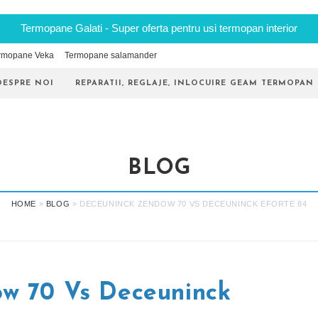
Termopane Galati - Super oferta pentru usi termopan interior
rmopane Veka
Termopane salamander
DESPRE NOI
REPARATII, REGLAJE, INLOCUIRE GEAM TERMOPAN
BLOG
HOME
»
BLOG
»
DECEUNINCK ZENDOW 70 VS DECEUNINCK EFORTE 84
w 70 Vs Deceuninck