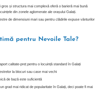
i gros și structura mai complexă oferă o barieră mai bună
cuințele din zonele aglomerate ale orașului Galați.
estre de dimensiuni mari sau pentru clădirile expuse vânturilor
timă pentru Nevoile Tale?
port calitate-preț pentru o locuință standard în Galați
estrelor la blocuri sau case mai vechi
ică de bază este suficientă
 grad mai ridicat de popularitate în Galați, deci poate fi mai