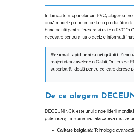
În lumea termopanelor din PVC, alegerea profil
două modele premium de la un producător d
bune soluții pentru ferestre și uși din PVC în Gal
necesare pentru a lua o decizie informată într
Rezumat rapid pentru cei grăbiți:
Zendow 
majoritatea caselor din Galați, în timp ce 
superioară, ideală pentru cei care doresc 
De ce alegem DECEUNI
DECEUNINCK este unul dintre liderii mondiali î
puternică și în România. Iată câteva motive pen
Calitate belgiană:
Tehnologie avansată 