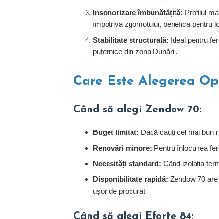
Insonorizare îmbunătățită:
Profilul ma
împotriva zgomotului, benefică pentru lo
Stabilitate structurală:
Ideal pentru fer
puternice din zona Dunării.
Care Este Alegerea Op
Când să alegi Zendow 70:
Buget limitat:
Dacă cauți cel mai bun ra
Renovări minore:
Pentru înlocuirea fer
Necesități standard:
Când izolația term
Disponibilitate rapidă:
Zendow 70 are un
ușor de procurat
Când să alegi Eforte 84: