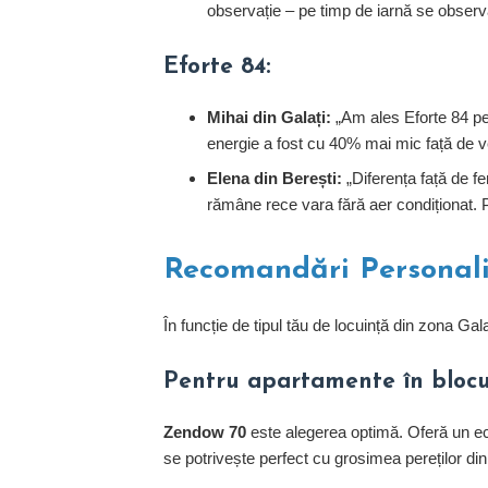
observație – pe timp de iarnă se observă
Eforte 84:
Mihai din Galați:
„Am ales Eforte 84 pe
energie a fost cu 40% mai mic față de vec
Elena din Berești:
„Diferența față de f
rămâne rece vara fără aer condiționat. P
Recomandări Personaliz
În funcție de tipul tău de locuință din zona Gala
Pentru apartamente în blocuri
Zendow 70
este alegerea optimă. Oferă un ec
se potrivește perfect cu grosimea pereților din 