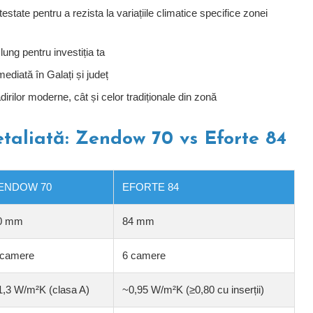
testate pentru a rezista la variațiile climatice specifice zonei
ung pentru investiția ta
mediată în Galați și județ
dirilor moderne, cât și celor tradiționale din zonă
taliată: Zendow 70 vs Eforte 84
ENDOW 70
EFORTE 84
0 mm
84 mm
 camere
6 camere
1,3 W/m²K (clasa A)
~0,95 W/m²K (≥0,80 cu inserții)