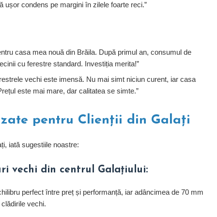
 ușor condens pe margini în zilele foarte reci.”
ntru casa mea nouă din Brăila. După primul an, consumul de
inii cu ferestre standard. Investiția merita!”
erestrele vechi este imensă. Nu mai simt niciun curent, iar casa
rețul este mai mare, dar calitatea se simte.”
ate pentru Clienții din Galați
ți, iată sugestiile noastre:
 vechi din centrul Galațiului:
hilibru perfect între preț și performanță, iar adâncimea de 70 mm
clădirile vechi.