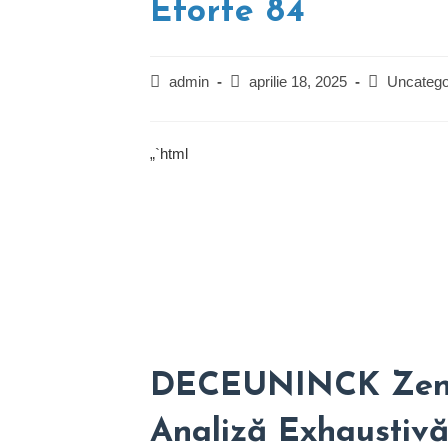
Eforte 84
Post
Post
Post
admin
aprilie 18, 2025
Uncatego
author:
published:
category:
„`html
DECEUNINCK Zendo
Analiză Exhaustivă 