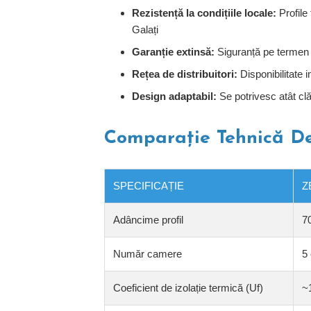
Rezistență la condițiile locale:
Profile 
Galați
Garanție extinsă:
Siguranță pe termen l
Rețea de distribuitori:
Disponibilitate i
Design adaptabil:
Se potrivesc atât clă
Comparație Tehnică De
SPECIFICAȚIE
Z
Adâncime profil
7
Număr camere
5
Coeficient de izolație termică (Uf)
~