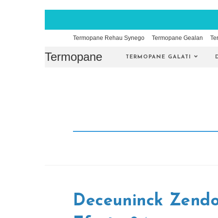
Skip
Termopane Rehau Synego
Termopane Gealan
Te
to
Termopane
content
TERMOPANE GALATI
Deceuninck Zendo