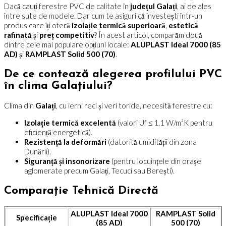
Dacă cauți ferestre PVC de calitate în
județul Galați
, ai de ales
între sute de modele. Dar cum te asiguri că investești într-un
produs care îți oferă
izolație termică superioară
,
estetică
rafinată
și
preț competitiv
? În acest articol, comparăm două
dintre cele mai populare opțiuni locale:
ALUPLAST Ideal 7000 (85
AD)
și
RAMPLAST Solid 500 (70)
.
De ce contează alegerea profilului PVC
în clima Galațiului?
Clima din
Galați
, cu ierni reci și veri toride, necesită ferestre cu:
Izolație termică excelentă
(valori Uf ≤ 1,1 W/m²K pentru
eficiență energetică).
Rezistență la deformări
(datorită umidității din zona
Dunării).
Siguranță și insonorizare
(pentru locuințele din orașe
aglomerate precum Galați, Tecuci sau Berești).
Comparație Tehnică Directă
ALUPLAST Ideal 7000
RAMPLAST Solid
Specificație
(85 AD)
500 (70)