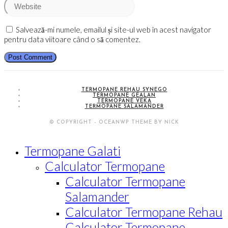
to
address
your
comment
to
website
comment
URL
Salvează-mi numele, emailul și site-ul web în acest navigator
(optional)
pentru data viitoare când o să comentez.
TERMOPANE REHAU SYNEGO
TERMOPANE GEALAN
TERMOPANE VEKA
TERMOPANE SALAMANDER
© COPYRIGHT - OCEANWP THEME BY NICK
Termopane Galati
Calculator Termopane
Calculator Termopane
Salamander
Calculator Termopane Rehau
Calculator Termopane