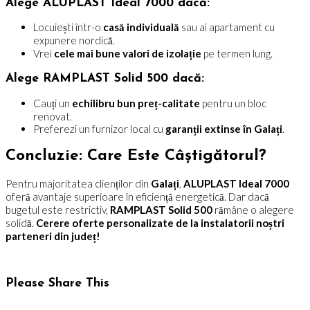
Alege ALUPLAST Ideal 7000 dacă:
Locuiești într-o
casă individuală
sau ai apartament cu
expunere nordică.
Vrei
cele mai bune valori de izolație
pe termen lung.
Alege RAMPLAST Solid 500 dacă:
Cauți un
echilibru bun preț-calitate
pentru un bloc
renovat.
Preferezi un furnizor local cu
garanții extinse în Galați
.
Concluzie: Care Este Câștigătorul?
Pentru majoritatea clienților din
Galați
,
ALUPLAST Ideal 7000
oferă avantaje superioare în eficiență energetică. Dar dacă
bugetul este restrictiv,
RAMPLAST Solid 500
rămâne o alegere
solidă.
Cerere oferte personalizate de la instalatorii noștri
parteneri din județ!
Share
Please Share This
this
content
Opens