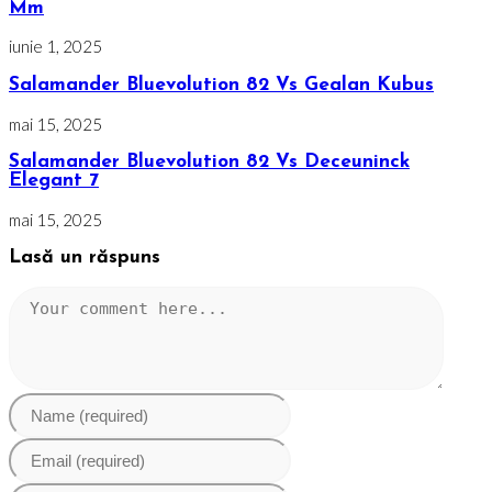
Mm
iunie 1, 2025
Salamander Bluevolution 82 Vs Gealan Kubus
mai 15, 2025
Salamander Bluevolution 82 Vs Deceuninck
Elegant 7
mai 15, 2025
Lasă un răspuns
Comment
Enter
your
name
Enter
or
your
username
email
Enter