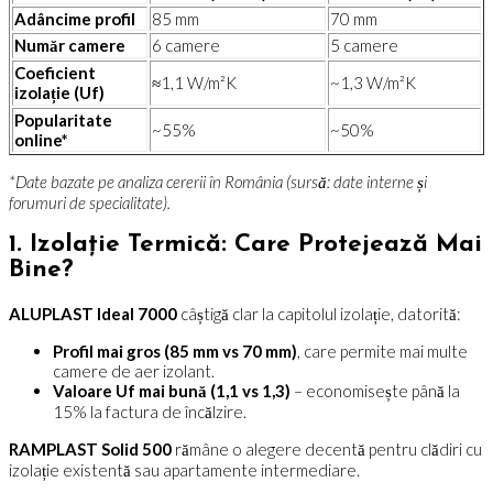
Adâncime profil
85 mm
70 mm
Număr camere
6 camere
5 camere
Coeficient
≈1,1 W/m²K
~1,3 W/m²K
izolație (Uf)
Popularitate
~55%
~50%
online*
*Date bazate pe analiza cererii în România (sursă: date interne și
forumuri de specialitate).
1. Izolație Termică: Care Protejează Mai
Bine?
ALUPLAST Ideal 7000
câștigă clar la capitolul izolație, datorită:
Profil mai gros (85 mm vs 70 mm)
, care permite mai multe
camere de aer izolant.
Valoare Uf mai bună (1,1 vs 1,3)
– economisește până la
15% la factura de încălzire.
RAMPLAST Solid 500
rămâne o alegere decentă pentru clădiri cu
izolație existentă sau apartamente intermediare.