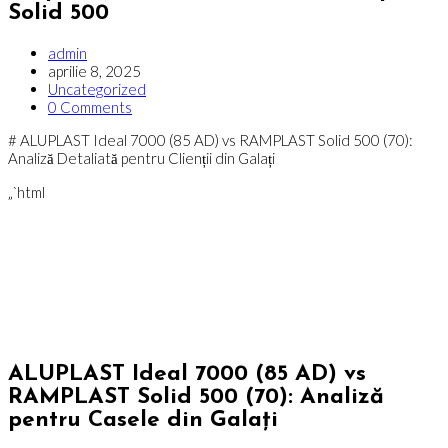
Solid 500
Post
admin
author:
Post
aprilie 8, 2025
published:
Post
Uncategorized
category:
Post
0 Comments
comments:
# ALUPLAST Ideal 7000 (85 AD) vs RAMPLAST Solid 500 (70):
Analiză Detaliată pentru Clienții din Galați
„`html
ALUPLAST Ideal 7000 (85 AD) vs
RAMPLAST Solid 500 (70): Analiză
pentru Casele din Galați