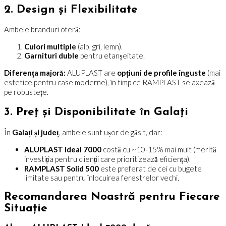
2. Design și Flexibilitate
Ambele branduri oferă:
Culori multiple
(alb, gri, lemn).
Garnituri duble
pentru etanșeitate.
Diferența majoră:
ALUPLAST are
opțiuni de profile înguste
(mai
estetice pentru case moderne), în timp ce RAMPLAST se axează
pe robustețe.
3. Preț și Disponibilitate în Galați
În
Galați și județ
, ambele sunt ușor de găsit, dar:
ALUPLAST Ideal 7000
costă cu ~10-15% mai mult (merită
investiția pentru clienții care prioritizează eficiența).
RAMPLAST Solid 500
este preferat de cei cu bugete
limitate sau pentru înlocuirea ferestrelor vechi.
Recomandarea Noastră pentru Fiecare
Situație