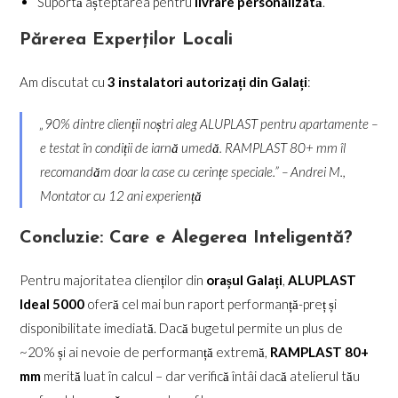
Suportă așteptarea pentru
livrare personalizată
.
Părerea Experților Locali
Am discutat cu
3 instalatori autorizați din Galați
:
„90% dintre clienții noștri aleg ALUPLAST pentru apartamente –
e testat în condiții de iarnă umedă. RAMPLAST 80+ mm îl
recomandăm doar la case cu cerințe speciale.” –
Andrei M.,
Montator cu 12 ani experiență
Concluzie: Care e Alegerea Inteligentă?
Pentru majoritatea clienților din
orașul Galați
,
ALUPLAST
Ideal 5000
oferă cel mai bun raport performanță-preț și
disponibilitate imediată. Dacă bugetul permite un plus de
~20% și ai nevoie de performanță extremă,
RAMPLAST 80+
mm
merită luat în calcul – dar verifică întâi dacă atelierul tău