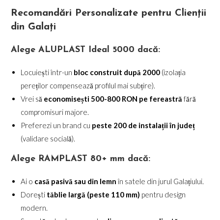
Recomandări Personalizate pentru Clienții
din Galați
Alege ALUPLAST Ideal 5000 dacă:
Locuiești într-un
bloc construit după 2000
(izolația
pereților compensează profilul mai subțire).
Vrei să
economisești 500-800 RON pe fereastră
fără
compromisuri majore.
Preferezi un brand cu
peste 200 de instalații în județ
(validare socială).
Alege RAMPLAST 80+ mm dacă:
Ai o
casă pasivă sau din lemn
în satele din jurul Galațiului.
Dorești
tăblie largă (peste 110 mm)
pentru design
modern.