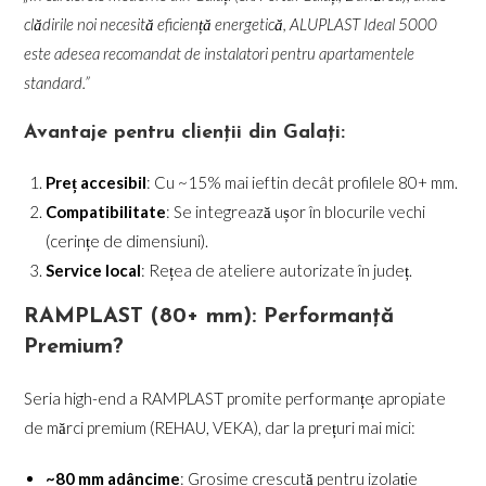
clădirile noi necesită eficiență energetică, ALUPLAST Ideal 5000
este adesea recomandat de instalatori pentru apartamentele
standard.”
Avantaje pentru clienții din Galați:
Preț accesibil
: Cu ~15% mai ieftin decât profilele 80+ mm.
Compatibilitate
: Se integrează ușor în blocurile vechi
(cerințe de dimensiuni).
Service local
: Rețea de ateliere autorizate în județ.
RAMPLAST (80+ mm): Performanță
Premium?
Seria high-end a RAMPLAST promite performanțe apropiate
de mărci premium (REHAU, VEKA), dar la prețuri mai mici:
~80 mm adâncime
: Grosime crescută pentru izolație