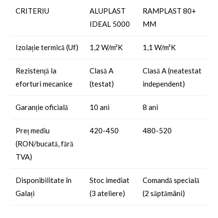
CRITERIU
ALUPLAST
RAMPLAST 80+
IDEAL 5000
MM
Izolație termică (Uf)
1,2 W/m²K
1,1 W/m²K
Rezistență la
Clasă A
Clasă A (neatestat
eforturi mecanice
(testat)
independent)
Garanție oficială
10 ani
8 ani
Preț mediu
420-450
480-520
(RON/bucată, fără
TVA)
Disponibilitate în
Stoc imediat
Comandă specială
Galați
(3 ateliere)
(2 săptămâni)