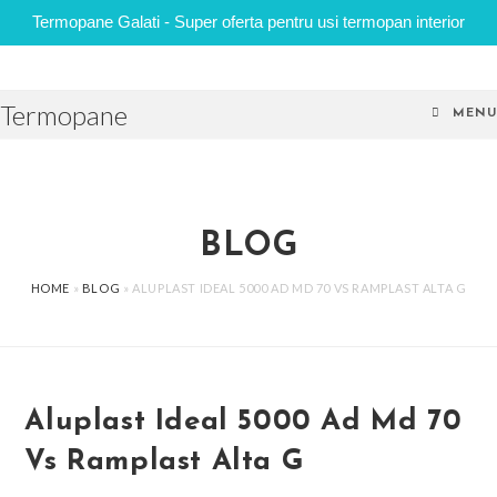
Termopane Galati - Super oferta pentru usi termopan interior
Skip
to
Termopane
content
MENU
BLOG
HOME
»
BLOG
»
ALUPLAST IDEAL 5000 AD MD 70 VS RAMPLAST ALTA G
Aluplast Ideal 5000 Ad Md 70
Vs Ramplast Alta G