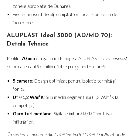
zonele apropiate de Dunăre).
Fie recunoscut de alți cumpărători locali – un semn de
încredere.
ALUPLAST Ideal 5000 (AD/MD 70):
Detalii Tehnice
Profilul
70 mm
din gama mid-range a ALUPLAST se adresează
celor care caută echilibru între preț și performanță:
5 camere
: Design optimizat pentru izolație termică și
fonică.
Uf ≈ 1,2 W/m²K
: Sub media segmentului (1,3 W/m²K la
competiție).
Garnituri mediane
: Sigilare îmbunătățită împotriva
infiltrărilor.
„În cartierele moderne din Galați (ex: Portul Galați, Dunărea), unde