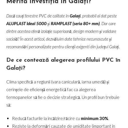
Merită Investiția în Galați?
Dacă cauți ferestre PVC de calitate în
Galați
, probabil ai dat peste
ALUPLAST Ideal 5000
și
RAMPLAST (seria 80+ mm)
. Dar care
dintre acestea oferă izolație superioară, design modern și validare
socială? În acest articol, dezvăluim date tehnice necunoscute și
recomandări personalizate pentru clienții exigenti din județul Galați.
De ce contează alegerea profilului PVC în
Galați?
Clima specifică a regiunii (vara caniculară, iarna umedă) și
cerințele de eficiență energetică fac ca alegerea
termopanelor să fie o decizie strategică. Un profil bun trebuie
să:
Reducă facturile la încălzire/răcire cu
minimum 30%
.
Reziste la deformări cauzate de umiditate (important în