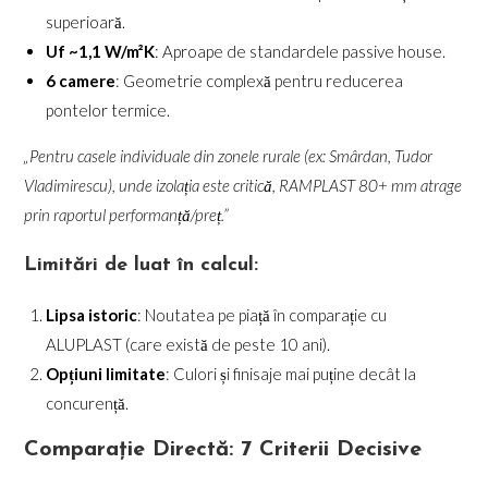
superioară.
Uf ~1,1 W/m²K
: Aproape de standardele passive house.
6 camere
: Geometrie complexă pentru reducerea
pontelor termice.
„Pentru casele individuale din zonele rurale (ex: Smârdan, Tudor
Vladimirescu), unde izolația este critică, RAMPLAST 80+ mm atrage
prin raportul performanță/preț.”
Limitări de luat în calcul:
Lipsa istoric
: Noutatea pe piață în comparație cu
ALUPLAST (care există de peste 10 ani).
Opțiuni limitate
: Culori și finisaje mai puține decât la
concurență.
Comparație Directă: 7 Criterii Decisive