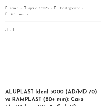
Post
Post
Post
admin
aprilie 9, 2025
Uncategorized
author:
published:
category:
Post
0 Comments
comments:
„`html
ALUPLAST Ideal 5000 (AD/MD 70)
vs RAMPLAST (80+ mm): Care