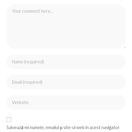
Comment
Enter
your
name
Enter
or
your
username
email
to
Enter
address
comment
your
to
website
comment
URL
Salvează-mi numele, emailul și site-ul web în acest navigator
(optional)