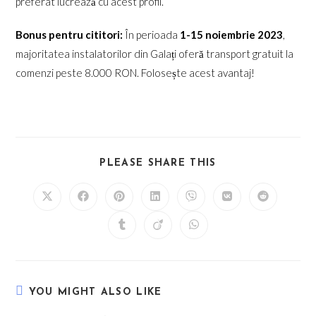
preferat lucrează cu acest profil.
Bonus pentru cititori:
În perioada
1-15 noiembrie 2023
,
majoritatea instalatorilor din Galați oferă transport gratuit la
comenzi peste 8.000 RON. Folosește acest avantaj!
SHARE
PLEASE SHARE THIS
THIS
CONTENT
Opens
Opens
Opens
Opens
Opens
Opens
Opens
in
in
in
in
in
in
in
a
a
a
a
a
a
a
Opens
Opens
Opens
new
new
new
new
new
new
new
in
in
in
window
window
window
window
window
window
window
a
a
a
new
new
new
window
window
window
YOU MIGHT ALSO LIKE