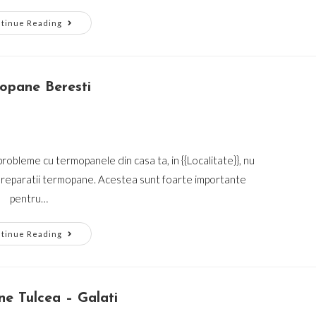
Galerie
tinue Reading
Lucrari
opane Beresti
robleme cu termopanele din casa ta, in {{Localitate}}, nu
i in reparatii termopane. Acestea sunt foarte importante
pentru…
Termopane
tinue Reading
Beresti
e Tulcea – Galati