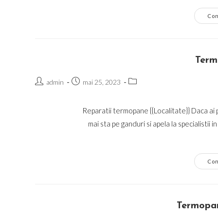
Con
Term
Post
Post
Post
admin
mai 25, 2023
author:
published:
category:
Reparatii termopane {{Localitate}} Daca ai p
mai sta pe ganduri si apela la specialisti
Con
Termopan