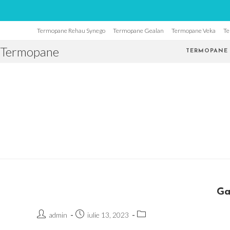
Skip
Termopane Rehau Synego
Termopane Gealan
Termopane Veka
Te
to
Termopane
content
TERMOPANE 
Ga
Post
Post
Post
admin
iulie 13, 2023
author:
published:
category: