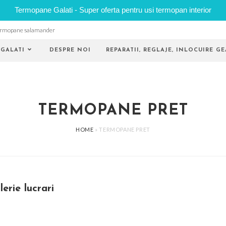
Termopane Galati - Super oferta pentru usi termopan interior
rmopane salamander
GALATI
DESPRE NOI
REPARATII, REGLAJE, INLOCUIRE 
TERMOPANE PRET
HOME
»
TERMOPANE PRET
lerie lucrari