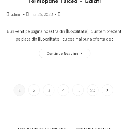
Termopane Tulcea – Galati
Post
Post
Post
admin
mai 25, 2023
author:
published:
category:
Bun venit pe pagina noastra din {{Localitate}}. Suntem prezenti
pe piata din {{Localitate}} cu cea mai buna oferta de :
Termopane
Continue Reading
Tulcea
–
Galati
1
2
3
4
…
20
Go to the n