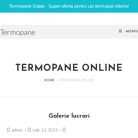
Termopane Galati - Super oferta pentru usi termopan interior
Skip
to
Termopane
content
MENU
TERMOPANE ONLINE
HOME
»
TERMOPANE ONLINE
Galerie lucrari
Post
Post
Post
admin
iulie 13, 2023
author:
published:
category: