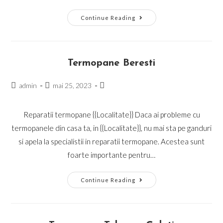
Galerie
Continue Reading
Lucrari
Termopane Beresti
Post
Post
Post
admin
mai 25, 2023
author:
published:
category:
Reparatii termopane {{Localitate}} Daca ai probleme cu
termopanele din casa ta, in {{Localitate}}, nu mai sta pe ganduri
si apela la specialistii in reparatii termopane. Acestea sunt
foarte importante pentru…
Termopane
Continue Reading
Beresti