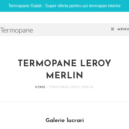
Termopane Galati - Super oferta pentru usi termopan interior
Skip
to
Termopane
content
MENU
TERMOPANE LEROY
MERLIN
HOME
»
TERMOPANE LEROY MERLIN
Galerie lucrari