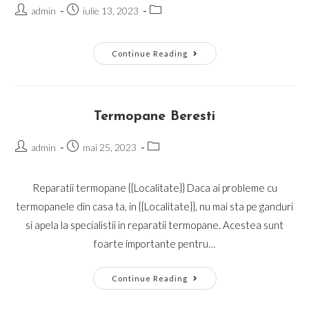
Post
Post
Post
admin
iulie 13, 2023
author:
published:
category:
Galerie
Continue Reading
Lucrari
Termopane Beresti
Post
Post
Post
admin
mai 25, 2023
author:
published:
category:
Reparatii termopane {{Localitate}} Daca ai probleme cu
termopanele din casa ta, in {{Localitate}}, nu mai sta pe ganduri
si apela la specialistii in reparatii termopane. Acestea sunt
foarte importante pentru…
Termopane
Continue Reading
Beresti