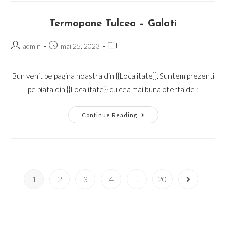
Termopane Tulcea – Galati
Post
Post
Post
admin
mai 25, 2023
author:
published:
category:
Bun venit pe pagina noastra din {{Localitate}}. Suntem prezenti
pe piata din {{Localitate}} cu cea mai buna oferta de :
Termopane
Continue Reading
Tulcea
–
Galati
1
2
3
4
…
20
Go to the n