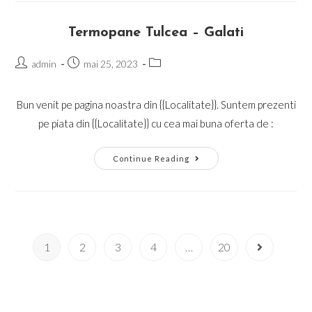
Termopane Tulcea – Galati
Post
Post
Post
admin
mai 25, 2023
author:
published:
category:
Bun venit pe pagina noastra din {{Localitate}}. Suntem prezenti
pe piata din {{Localitate}} cu cea mai buna oferta de :
Termopane
Continue Reading
Tulcea
–
Galati
1
2
3
4
…
20
Go to the n