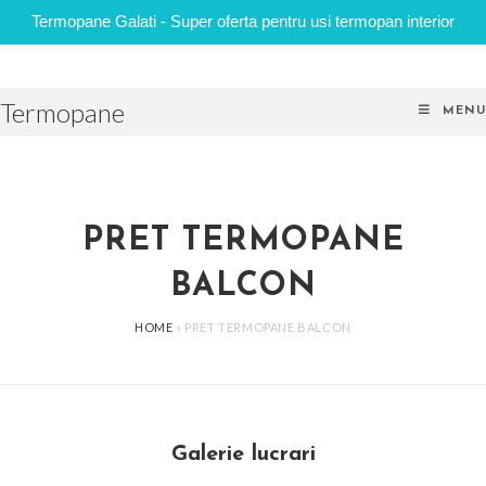
Termopane Galati - Super oferta pentru usi termopan interior
Skip
to
Termopane
content
MENU
PRET TERMOPANE
BALCON
HOME
»
PRET TERMOPANE BALCON
Galerie lucrari