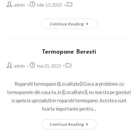
Post
Post
Post
admin
iulie 13, 2023
author:
published:
category:
Galerie
Continue Reading
Lucrari
Termopane Beresti
Post
Post
Post
admin
mai 25, 2023
author:
published:
category:
Reparatii termopane {{Localitate}} Daca ai probleme cu
termopanele din casa ta, in {{Localitate}}, nu mai sta pe ganduri
si apela la specialistii in reparatii termopane. Acestea sunt
foarte importante pentru…
Termopane
Continue Reading
Beresti