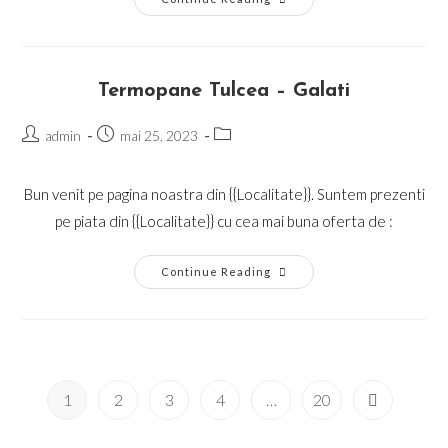
Beresti
Termopane Tulcea – Galati
Post
Post
Post
admin
mai 25, 2023
author:
published:
category:
Bun venit pe pagina noastra din {{Localitate}}. Suntem prezenti
pe piata din {{Localitate}} cu cea mai buna oferta de :
Termopane
Continue Reading
Tulcea
–
Galati
1
2
3
4
…
20
Go to the n