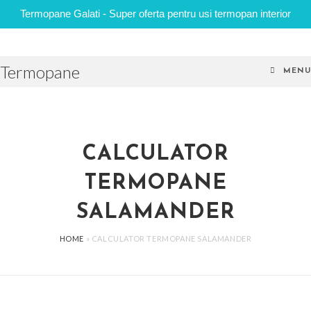
Termopane Galati - Super oferta pentru usi termopan interior
Skip
to
Termopane
content
MENU
CALCULATOR
TERMOPANE
SALAMANDER
HOME
»
CALCULATOR TERMOPANE SALAMANDER