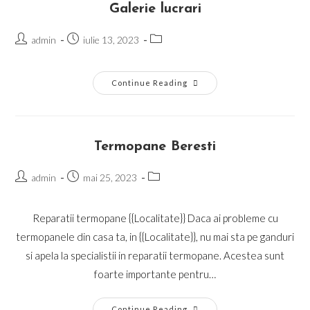
Galerie lucrari
Post
Post
Post
admin
iulie 13, 2023
author:
published:
category:
Galerie
Continue Reading
Lucrari
Termopane Beresti
Post
Post
Post
admin
mai 25, 2023
author:
published:
category:
Reparatii termopane {{Localitate}} Daca ai probleme cu
termopanele din casa ta, in {{Localitate}}, nu mai sta pe ganduri
si apela la specialistii in reparatii termopane. Acestea sunt
foarte importante pentru…
Termopane
Continue Reading